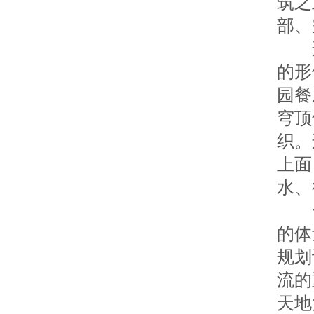
筑之
部、
连廊
的形
园餐
穹顶
织。
上面
水、
合
的体
规划
流的
天地