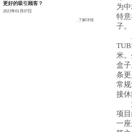
更好的吸引顾客？
为中
2023年01月07日
特意
..了解详情
子。
从空
TU
米。
盒子
条更
常规
接休
沉
项目
一座