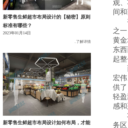
观、
间和
新零售生鲜超市布局设计的【秘密】原则
视
标准有哪些？
之一
2023年01月14日
黄金
..了解详情
东西
起整
两
宏伟
供了
轻盈
感和
将
新零售生鲜超市布局设计如何布局，才能
务区