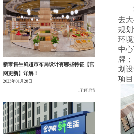
20
去大
规划
环境
中心
牌；
新零售生鲜超市布局设计有哪些特征【官
划设
网更新】详解！
项目
2023年01月28日
..了解详情