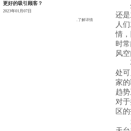
更好的吸引顾客？
外摆
2023年01月07日
还是
..了解详情
人们
情，
时常
风空
不
处可
家的
趋势
对于
区的
天
天台