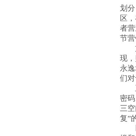
划分
区，
者营
节营
文
现，
永逸
们对
正
密码
三空
复”
以