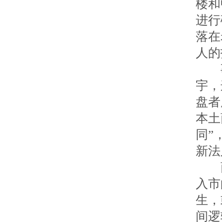
楼和
进行
落在
人的
事
宇，
盘者
本土
同”
新法
商
入市
生，
间逻