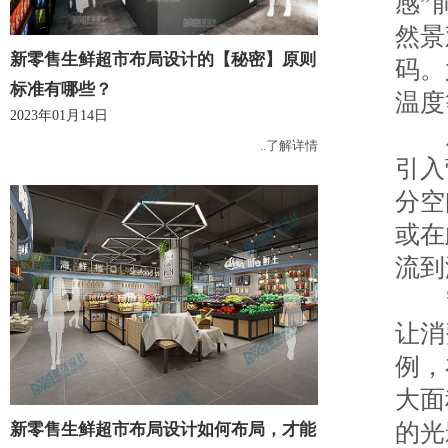
感”
然景
新零售生鲜超市布局设计的【秘密】原则
码。
标准有哪些？
温度
2023年01月14日
从
..了解详情
引入
分空
或在
流到
穹顶
让消
例，
大面
的光
新零售生鲜超市布局设计如何布局，才能