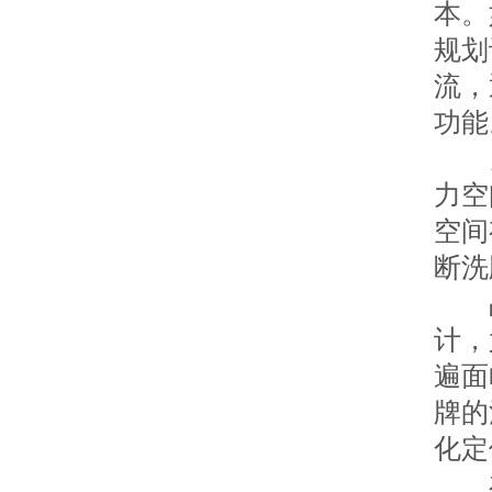
本。
规划
流，
功能
另
力空
空间
断洗
品
计，
遍面
牌的
化定
在