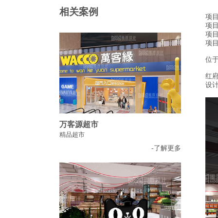
相关案例
项
项目
项目
项
位
红
设
万客源超市
精品超市
-了解更多